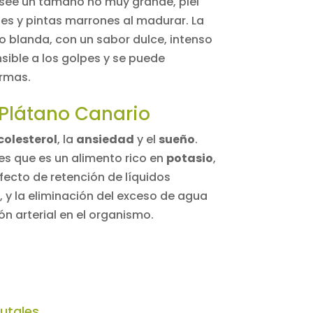
see un tamaño no muy grande, piel
es y pintas marrones al madurar. La
 blanda, con un sabor dulce, intenso
sible a los golpes y se puede
rmas.
 Plátano Canario
colesterol
, la
ansiedad
y el
sueño
.
es que es un alimento rico en
potasio
,
efecto de retención de líquidos
, y la eliminación del exceso de agua
ón arterial en el organismo.
rutales