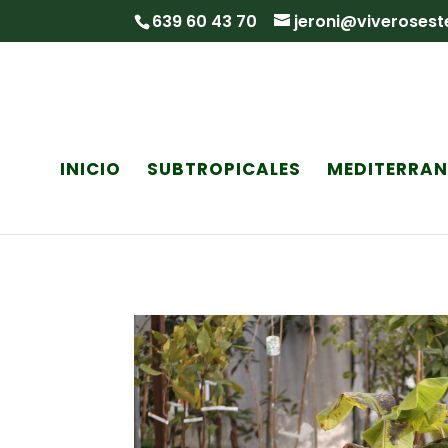
639 60 43 70
jeroni@viveroses
INICIO
SUBTROPICALES
MEDITERRA