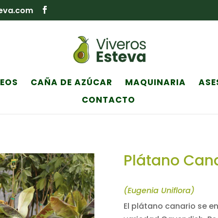
teva.com
NEOS
CAÑA DE AZÚCAR
MAQUINARIA
ASE
CONTACTO
Plátano Cana
(Eugenia Uniflora)
El plátano canario se e