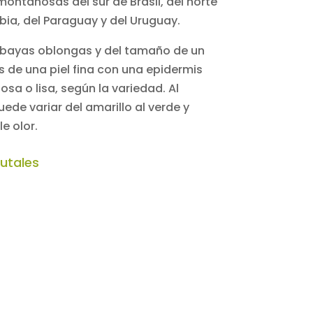
montañosas del sur de Brasil, del norte
ia, del Paraguay y del Uruguay.
n bayas oblongas y del tamaño de un
s de una piel fina con una epidermis
sa o lisa, según la variedad. Al
ede variar del amarillo al verde y
e olor.
rutales