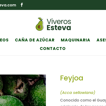
teva.com
NEOS
CAÑA DE AZÚCAR
MAQUINARIA
ASE
CONTACTO
Feyjoa
(
Acca sellowiana
)
Conocido como el Guayab