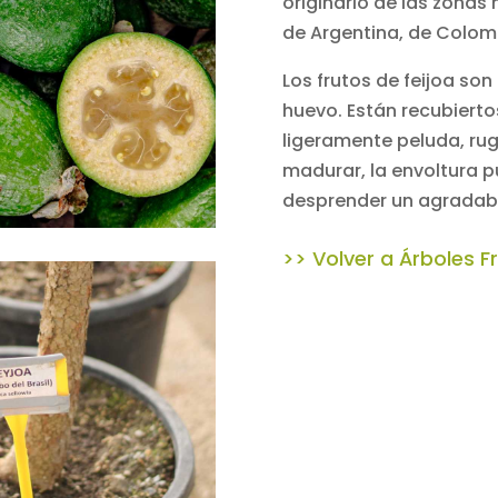
originario de las zonas 
de Argentina, de Colomb
Los frutos de feijoa so
huevo. Están recubierto
ligeramente peluda, rugo
madurar, la envoltura pu
desprender un agradabl
>> Volver a Árboles F