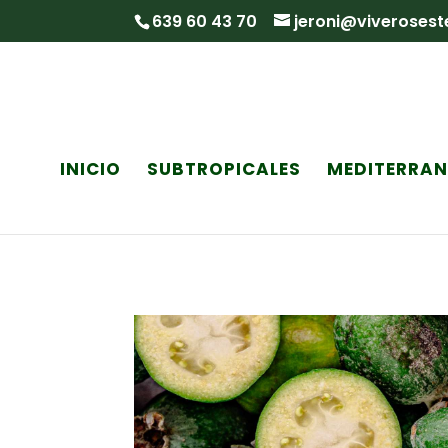
639 60 43 70
jeroni@viveroses
INICIO
SUBTROPICALES
MEDITERRA